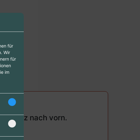
nen für
. Wir
nern für
tionen
ie im
ag ganz nach vorn.