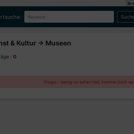
Br
rtsuche:
nst & Kultur -> Museen
räge :
0
Ooops - wenig zu sehen hier, komme doch spä