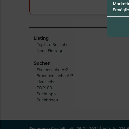
Marketi
Ermöglic
Listing
Topliste Besucher
Neue Einträge
Suchen
Firmensuche A-Z
Branchensuche A-Z
Livesuche
TOP100
Suchtipps
Suchboxen
Besucher :
Gezählt seit : 26.04.2024 | Aufrufe: 226.