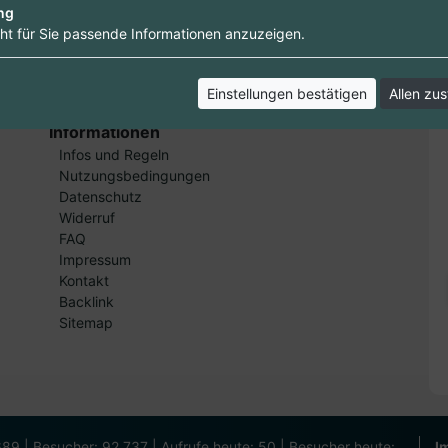
ng
ht für Sie passende Informationen anzuzeigen.
Einstellungen bestätigen
Allen zu
Informationen
Infos und Regeln
Nutzungsbedingungen
Datenschutz
Widerruf
FAQ
Impressum
Kontakt
Backlink
Sitemap
689 | Besucher: 92.737 | Aufrufe heute: 50 | Besucher heute:
I