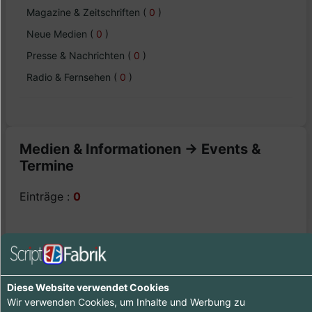
Magazine & Zeitschriften
(
0
)
Neue Medien
(
0
)
Presse & Nachrichten
(
0
)
Radio & Fernsehen
(
0
)
Medien & Informationen -> Events &
Termine
Einträge :
0
Ooops - wenig zu sehen hier, komme doch später
nochmal vorbei :-)
Diese Website verwendet Cookies
Wir verwenden Cookies, um Inhalte und Werbung zu