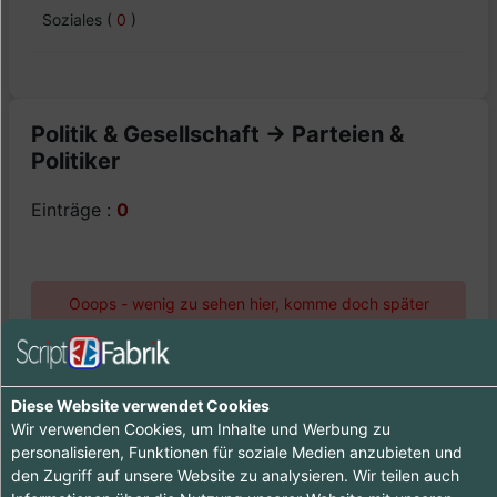
Soziales
(
0
)
Politik & Gesellschaft -> Parteien &
Politiker
Einträge :
0
Ooops - wenig zu sehen hier, komme doch später
nochmal vorbei :-)
Diese Website verwendet Cookies
Wir verwenden Cookies, um Inhalte und Werbung zu
personalisieren, Funktionen für soziale Medien anzubieten und
den Zugriff auf unsere Website zu analysieren. Wir teilen auch
Tipp ab 15.90 €