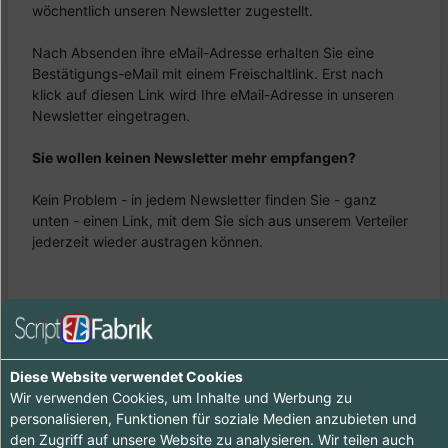
wöchentlich unseren Newsletter zugestellt.
Nach Absenden ihre eMail-Adresse erhalten Sie eine
Bestätigungs-eMail mit einem Freischaltlink. Erst nach
klick auf diesen Link wird Ihre eMail-Adresse in unseren
Newsletter eingetragen.
Sie wollen keinen Newsletter mehr empfangen?
Kein Problem - in jedem Newsletter finden Sie - ganz
unten - einen Link, mit dem Sie sich aus unserem Verteiler
jederzeit wieder austragen können.
Ihr
- Support Team
Diese Website verwendet Cookies
Wir verwenden Cookies, um Inhalte und Werbung zu
personalisieren, Funktionen für soziale Medien anzubieten und
den Zugriff auf unsere Website zu analysieren. Wir teilen auch