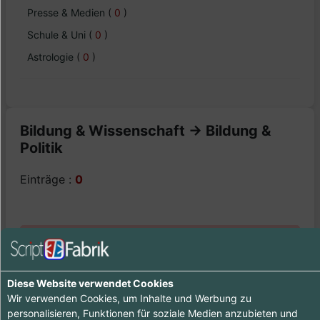
Presse & Medien
(
0
)
Schule & Uni
(
0
)
Astrologie
(
0
)
Bildung & Wissenschaft -> Bildung &
Politik
Einträge :
0
Ooops - wenig zu sehen hier, komme doch später
nochmal vorbei :-)
Diese Website verwendet Cookies
Wir verwenden Cookies, um Inhalte und Werbung zu
personalisieren, Funktionen für soziale Medien anzubieten und